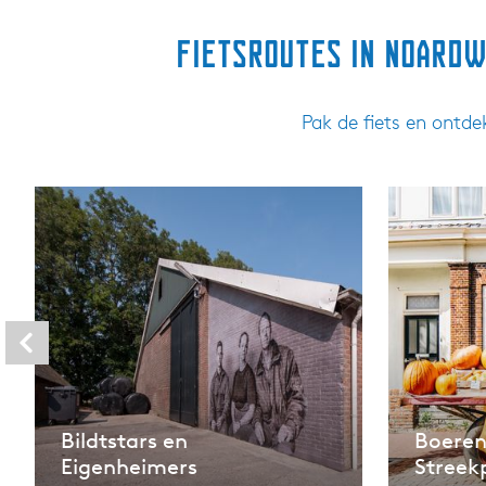
Fietsroutes in Noardw
Pak de fiets en ontde
Bildtstars en
Boere
Eigenheimers
Streek