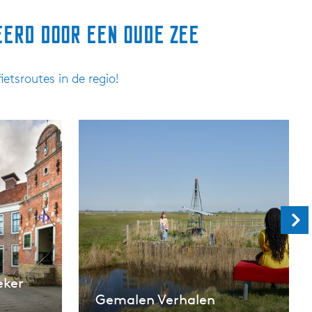
eerd door een oude zee
etsroutes in de regio!
eker
Gemalen Verhalen