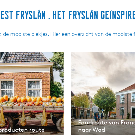
est Fryslân , het Fryslân geïnspir
k de mooiste plekjes. Hier een overzicht van de mooiste fi
n
Foodroute van Fran
producten route
naar Wad