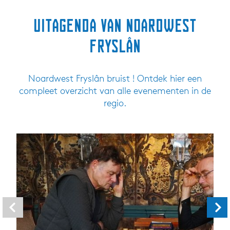
Uitagenda van Noardwest
Fryslân
Noardwest Fryslân bruist ! Ontdek hier een
compleet overzicht van alle evenementen in de
regio.